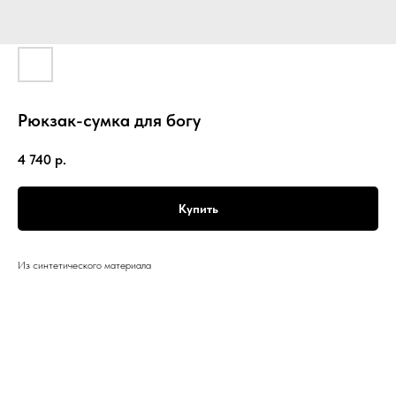
Рюкзак-сумка для богу
4 740
р.
Купить
Из синтетического материала