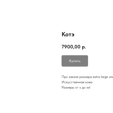
Котэ
7900,00
р.
Купить
При заказе размера extra large и
Искусственная кожа
Размеры от s до xxl