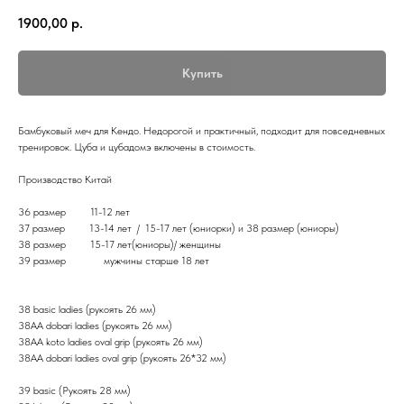
1900,00
р.
Купить
Бамбуковый меч для Кендо. Недорогой и практичный, подходит для повседневных
тренировок. Цуба и цубадомэ включены в стоимость.
Производство Китай
36 размер 11-12 лет
37 размер 13-14 лет / 15-17 лет (юниорки) и 38 размер (юниоры)
38 размер 15-17 лет(юниоры)/ женщины
39 размер мужчины старше 18 лет
38 basic ladies (рукоять 26 мм)
38АА dobari ladies (рукоять 26 мм)
38АА koto ladies oval grip (рукоять 26 мм)
38АА dobari ladies oval grip (рукоять 26*32 мм)
39 basic (Рукоять 28 мм)