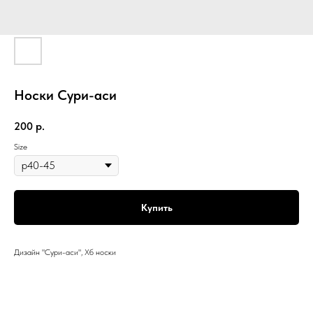
Носки Сури-аси
200
р.
Size
Купить
Дизайн "Сури-аси", Хб носки