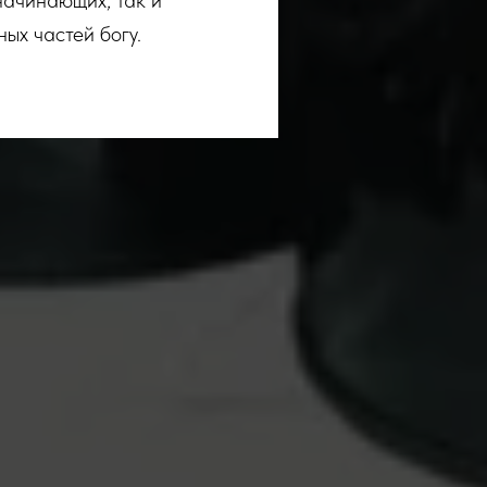
начинающих, так и
ых частей богу.