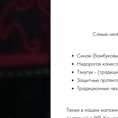
Самые необ
Синаи (бамбуковые
Недорогая качеств
Тэнугуи - (традиц
Защитные протект
Традиционные чехл
Также в нашем магазин