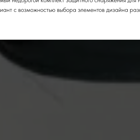
амый недорогой комплект защитного снаряжения для 
иант с возможностью выбора элементов дизайна разн