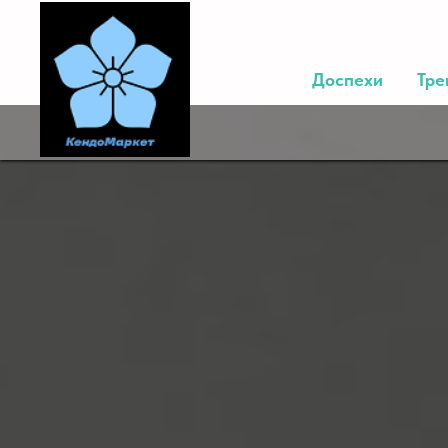
Доспехи
Тре