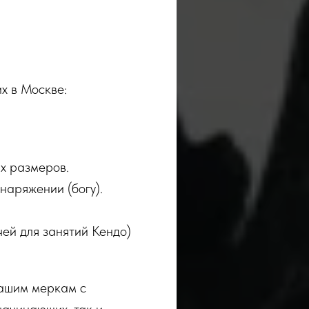
х в Москве:
х размеров.
снаряжении (богу).
чей для занятий Кендо)
вашим меркам с